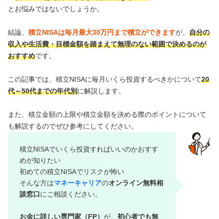
とお悩みではないでしょうか。
結論、
積立NISAは毎月最大30万円まで積立ができます
が、
自分の
収入や生活費・目標金額を踏まえて無理のない範囲で決めるのが
おすすめ
です。
この記事では、積立NISAに毎月いくら投資するべきかについて
20
代～50代までの年代別
に解説します。
また、積立金額の上限や積立金額を決める際のポイントについて
も解説するのでぜひ参考にしてください。
積立NISAでいくら投資すればいいのかおすす
めが知りたい
初めての積立NISAでリスクが怖い
そんな方は
マネーキャリア
の
オンライン無料相
談窓口
にご相談ください。
お金に詳しい専門家（FP）
が、
初心者でも無