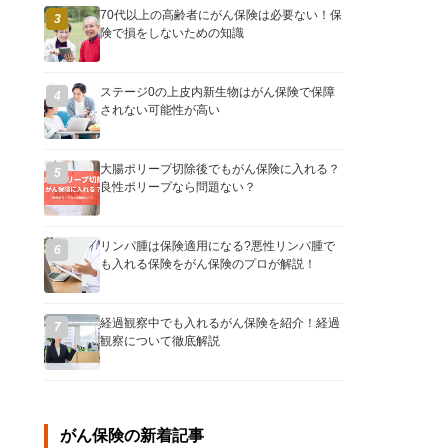
70代以上の高齢者にがん保険は必要ない！保
3
険で損をしないための知識
ステージ0の上皮内新生物はがん保険で保障
4
されない可能性が高い
大腸ポリープ切除後でもがん保険に入れる？
5
良性ポリープなら問題ない？
リンパ腫は保険適用になる?悪性リンパ腫で
6
も入れる保険をがん保険のプロが解説！
経過観察中でも入れるがん保険を紹介！経過
7
観察について徹底解説
がん保険の新着記事