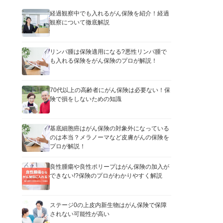
経過観察中でも入れるがん保険を紹介！経過
観察について徹底解説
リンパ腫は保険適用になる?悪性リンパ腫で
も入れる保険をがん保険のプロが解説！
70代以上の高齢者にがん保険は必要ない！保
険で損をしないための知識
基底細胞癌はがん保険の対象外になっている
のは本当？メラノーマなど皮膚がんの保険を
プロが解説！
良性腫瘍や良性ポリープはがん保険の加入が
できない!?保険のプロがわかりやすく解説
ステージ0の上皮内新生物はがん保険で保障
されない可能性が高い