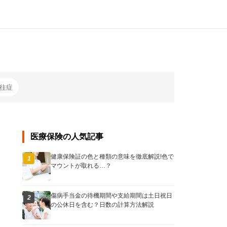
往症
医療保険の人気記事
健康保険証の色と種類の意味を徹底解説!色で
1
マウントが取れる…？
傷病手当金の待機期間や支給期間は土日祝日
2
の公休日を含む？日数の計算方法解説