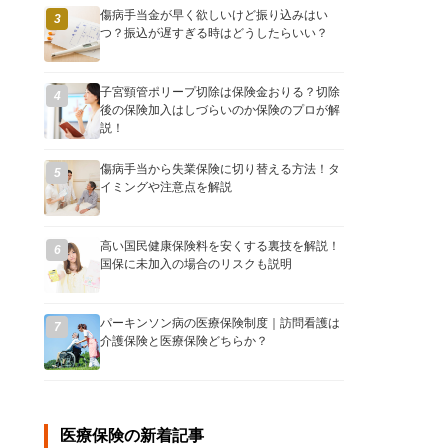
傷病手当金が早く欲しいけど振り込みはい
3
つ？振込が遅すぎる時はどうしたらいい？
子宮頸管ポリープ切除は保険金おりる？切除
4
後の保険加入はしづらいのか保険のプロが解
説！
傷病手当から失業保険に切り替える方法！タ
5
イミングや注意点を解説
高い国民健康保険料を安くする裏技を解説！
6
国保に未加入の場合のリスクも説明
パーキンソン病の医療保険制度｜訪問看護は
7
介護保険と医療保険どちらか？
医療保険の新着記事