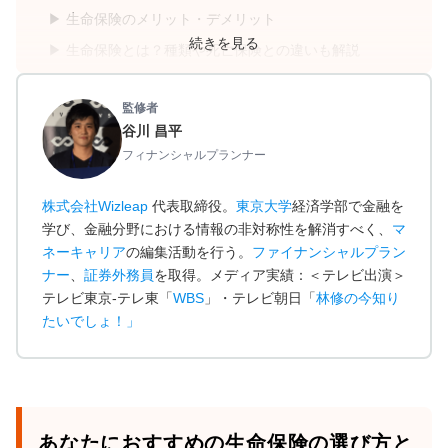
生命保険のメリット・デメリット
続きを見る
生命保険とは？種類や死亡保険との違いも解説
生命保険の必要性
監修者
まとめ：生命保険の見直し・加入に迷ったらまずは
谷川 昌平
保険のプロに無料相談！
フィナンシャルプランナー
株式会社Wizleap
代表取締役。
東京大学
経済学部で金融を
学び、金融分野における情報の非対称性を解消すべく、
マ
ネーキャリア
の編集活動を行う。
ファイナンシャルプラン
ナー
、
証券外務員
を取得。メディア実績：＜テレビ出演＞
テレビ東京-テレ東「
WBS
」・テレビ朝日「
林修の今知り
たいでしょ！
」
あなたにおすすめの生命保険の選び方と