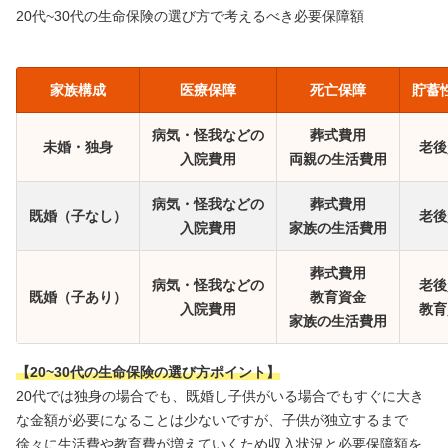
20代~30代の生命保険の選び方で考えるべき必要保障額
家族構成
医療保障
死亡保障
貯蓄
病気・怪我などの
葬式費用
未婚・独身
老後
入院費用
両親の生活費用
病気・怪我などの
葬式費用
既婚（子なし）
老後
入院費用
家族の生活費用
葬式費用
病気・怪我などの
老後
既婚（子あり）
教育資金
入院費用
教育
家族の生活費用
【20~30代の生命保険の選び方ポイント】
20代では独身の場合でも、既婚し子供がいる場合でもすぐに大き
な金額が必要になることは少ないですが、子供が独立するまで
徐々に生活費や教育費が増えていくため収入状況と必要保障額を