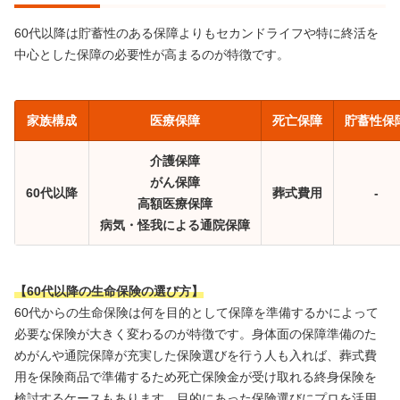
60代以降は貯蓄性のある保障よりもセカンドライフや特に終活を
中心とした保障の必要性が高まるのが特徴です。
家族構成
医療保障
死亡保障
貯蓄性保
介護保障
がん保障
60代以降
葬式費用
-
高額医療保障
病気・怪我による通院保障
【60代以降の生命保険の選び方】
60代からの生命保険は何を目的として保障を準備するかによって
必要な保険が大きく変わるのが特徴です。身体面の保障準備のた
めがんや通院保障が充実した保険選びを行う人も入れば、葬式費
用を保険商品で準備するため死亡保険金が受け取れる終身保険を
検討するケースもあります。目的にあった保険選びにプロを活用