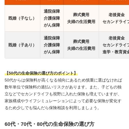
通院保障
葬式費用
老後資金
既婚（子なし）
介護保障
夫婦の生活費用
セカンドライ
がん保障
通院保障
老後資金
葬式費用
既婚（子あり）
介護保障
セカンドライ
夫婦の生活費用
がん保障
進学・教育資
【50代の生命保険の選び方のポイント】
50代からは保険料が高くなる傾向にあるため慎重に選ばなければ
数年単位で保険料の過払いリスクがあります。また、子どもの独
立などでセカンドライフも視野に入れた保険も増えていますが、
家族構成やライフシミュレーションによって必要な保険が変化す
るため少しでも悩んだら保険相談を利用しましょう。
60代・70代・80代の生命保険の選び方