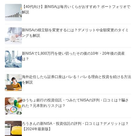
【40代向け】新NISAは毎月いくらがおすすめ？ ポートフォリオで
解説
新NISAの積立額を変更するには？デメリットや金額変更のタイミ
ングも解説
新NISAで1,800万円を使い切ったその後の10年・20年後の資産
は？
海外赴任したら証券口座はバレる！バレる理由と投資を続ける方法
を解説
ゆうちょ銀行の投資信託・つみたてNISAの評判・口コミは？騙さ
れた？元本割れリスクは？
ろうきんの新NISA・投資信託の評判・口コミは？デメリットは？
【2024年最新版】