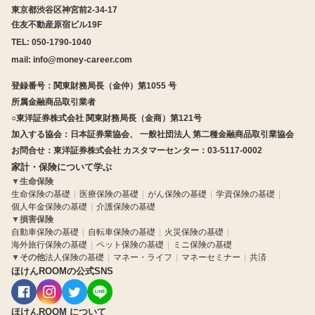
東京都渋谷区神宮前2-34-17
住友不動産原宿ビル19F
TEL: 050-1790-1040
mail:
info@money-career.com
登録番号：関東財務局長（金仲）第1055 号
所属金融商品取引業者
○東洋証券株式会社 関東財務局長（金商）第121号
加入する協会：日本証券業協会、 一般社団法人 第二種金融商品取引業協会
お問合せ：東洋証券株式会社 カスタマーセンター：03-5117-0002
家計・保険について学ぶ
▼
生命保険
生命保険の基礎
医療保険の基礎
がん保険の基礎
学資保険の基礎
個人年金保険の基礎
介護保険の基礎
▼
損害保険
自動車保険の基礎
自転車保険の基礎
火災保険の基礎
海外旅行保険の基礎
ペット保険の基礎
ミニ保険の基礎
▼
その他
法人保険の基礎
マネー・ライフ
マネーセミナー
共済
ほけんROOMの公式SNS
ほけんROOM について