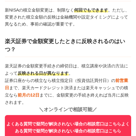
新NISAの積立金額変更は、制限なく
何回でもできます
。ただし、
変更された積立金額の反映は金融機関や設定タイミングによって
異なるため、事前の確認が重要です。
楽天証券で金額変更したときに反映されるのはい
つ？
楽天証券の金額変更手続きの締切日は、積立講座や決済の方法に
よって
反映される日が異なります
。
証券口座からの積立なら積立指定日（投資信託買付日）の
前営業
日
まで、楽天カードクレジット決済または楽天キャッシュでの積
立なら
前月の12日
までに、金額変更の手続き終えれば当月に反映
されます。
＼
オンラインで相談可能
／
よくある質問で疑問が解決されない場合の相談窓口はこちらよく
ある質問で疑問が解決されない場合の相談窓口はこちら