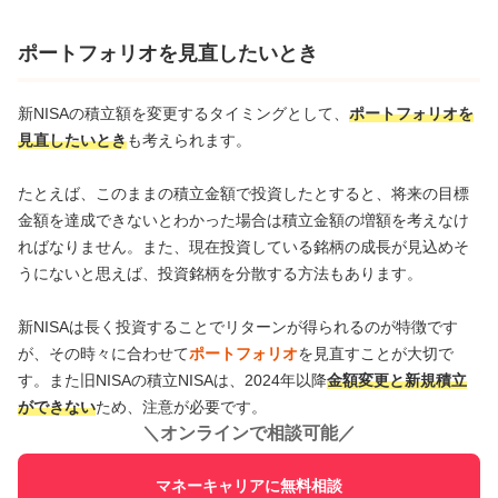
ポートフォリオを見直したいとき
新NISAの積立額を変更するタイミングとして、
ポートフォリオを
見直したいとき
も考えられます。
たとえば、このままの積立金額で投資したとすると、将来の目標
金額を達成できないとわかった場合は積立金額の
増額
を考えなけ
ればなりません。また、現在投資している銘柄の成長が見込めそ
うにないと思えば、投資銘柄を
分散
する方法もあります。
新NISAは長く投資することでリターンが得られるのが特徴です
が、その時々に合わせて
ポートフォリオ
を見直すことが大切で
す。また旧NISAの積立NISAは、2024年以降
金額変更と新規積立
ができない
ため、注意が必要です。
＼
オンラインで相談可能
／
マネーキャリアに無料相談