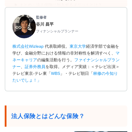
まとめ：法人保険に加入するメリットとは？
監修者
谷川 昌平
フィナンシャルプランナー
株式会社Wizleap
代表取締役。
東京大学
経済学部で金融を
学び、金融分野における情報の非対称性を解消すべく、
マ
ネーキャリア
の編集活動を行う。
ファイナンシャルプラン
ナー
、
証券外務員
を取得。メディア実績：＜テレビ出演＞
テレビ東京-テレ東「
WBS
」・テレビ朝日「
林修の今知り
たいでしょ！
」
法人保険とはどんな保険？