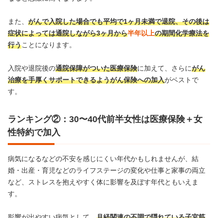
また、
がんで入院した場合でも平均で1ヶ月未満で退院、その後は
症状によっては通院しながら3ヶ月から
半年以上
の期間化学療法を
行う
ことになります。
入院や退院後の
通院保障がついた医療保険
に加えて、さらに
がん
治療を手厚くサポートできるようがん保険への加入
がベストで
す。
ランキング②：30〜40代前半女性は医療保険＋女
性特約で加入
病気になるなどの不安を感じにくい年代かもしれませんが、結
婚・出産・育児などのライフステージの変化や仕事と家事の両立
など、ストレスを抱えやすく体に影響を及ぼす年代ともいえま
す。
影響が出やすい病気として、
月経関連の不調で隠れている子宮筋