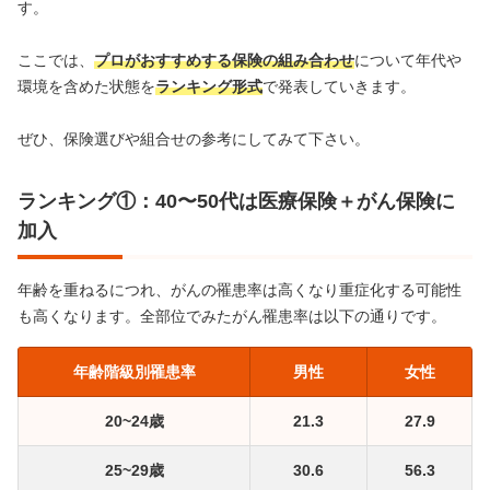
す。
ここでは、
プロがおすすめする保険の組み合わせ
について年代や
環境を含めた状態を
ランキング形式
で発表していきます。
ぜひ、保険選びや組合せの参考にしてみて下さい。
ランキング①：40〜50代は医療保険＋がん保険に
加入
年齢を重ねるにつれ、がんの罹患率は高くなり重症化する可能性
も高くなります。全部位でみたがん罹患率は以下の通りです。
年齢階級別罹患率
男性
女性
20~24歳
21.3
27.9
25~29歳
30.6
56.3