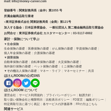
mail:
info@money-career.com
登録番号：関東財務局長（金仲）第1055 号
所属金融商品取引業者
○東洋証券株式会社 関東財務局長（金商）第121号
加入する協会：日本証券業協会、 一般社団法人 第二種金融商品取引業協会
お問合せ：東洋証券株式会社 カスタマーセンター：03-5117-0002
家計・保険について学ぶ
▼
生命保険
生命保険の基礎
医療保険の基礎
がん保険の基礎
学資保険の基礎
個人年金保険の基礎
介護保険の基礎
▼
損害保険
自動車保険の基礎
自転車保険の基礎
火災保険の基礎
海外旅行保険の基礎
ペット保険の基礎
ミニ保険の基礎
▼
その他
法人保険の基礎
マネー・ライフ
マネーセミナー
共済
ほけんROOMの公式SNS
ほけんROOM について
運営会社
サービス利用規約
プライバシーポリシー
勧誘方針
取り扱い保険会社と権限明示
比較表示ポリシー
FD宣言
編集ポリシー
特定商取引法に基づく表記
各サービスの評価基準
FPの方はこちら
関連サービス