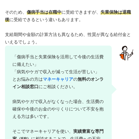
そのため、
傷病手当は在職中
に受給できますが、
失業保険は退職
後
に受給できるという違いもあります。
支給期間や金額の計算方法も異なるため、性質が異なる給付金と
いえるでしょう。
「傷病手当と失業保険を活用して今後の生活費
に備えたい」
「病気やケガで収入が減って生活が苦しい」
とお悩みの方は
マネーキャリア
の
無料のオンラ
イン相談窓口
にご相談ください。
病気やケガで収入がなくなった場合、生活費の
確保や今後のお金のやりくりについて不安を抱
える方は多いです。
そこでマネーキャリアを使い、
実績豊富な専門
家（FP）
に相談することで、生活費への不安