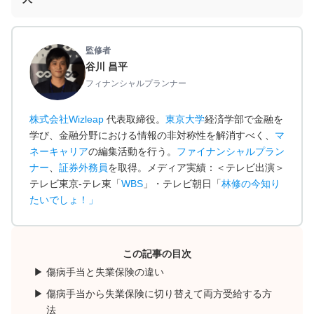
監修者
谷川 昌平
フィナンシャルプランナー
株式会社Wizleap
代表取締役。
東京大学
経済学部で金融を
学び、金融分野における情報の非対称性を解消すべく、
マ
ネーキャリア
の編集活動を行う。
ファイナンシャルプラン
ナー
、
証券外務員
を取得。メディア実績：＜テレビ出演＞
テレビ東京-テレ東「
WBS
」・テレビ朝日「
林修の今知り
たいでしょ！
」
この記事の目次
傷病手当と失業保険の違い
傷病手当から失業保険に切り替えて両方受給する方
法