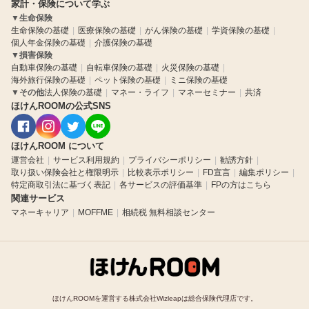
家計・保険について学ぶ
▼
生命保険
生命保険の基礎
医療保険の基礎
がん保険の基礎
学資保険の基礎
個人年金保険の基礎
介護保険の基礎
▼
損害保険
自動車保険の基礎
自転車保険の基礎
火災保険の基礎
海外旅行保険の基礎
ペット保険の基礎
ミニ保険の基礎
▼
その他
法人保険の基礎
マネー・ライフ
マネーセミナー
共済
ほけんROOMの公式SNS
ほけんROOM について
運営会社
サービス利用規約
プライバシーポリシー
勧誘方針
取り扱い保険会社と権限明示
比較表示ポリシー
FD宣言
編集ポリシー
特定商取引法に基づく表記
各サービスの評価基準
FPの方はこちら
関連サービス
マネーキャリア
MOFFME
相続税 無料相談センター
ほけんROOMを運営する株式会社Wizleapは総合保険代理店です。