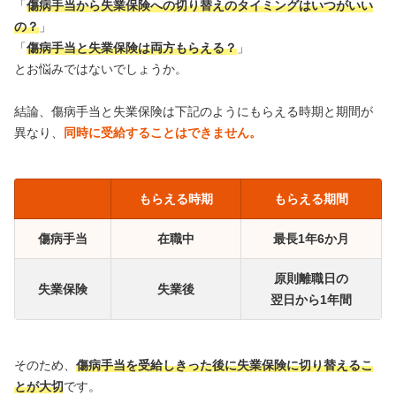
「
傷病手当から失業保険への切り替えのタイミングはいつがいい
の？
」
「
傷病手当と失業保険は両方もらえる？
」
とお悩みではないでしょうか。
結論、傷病手当と失業保険は下記のようにもらえる時期と期間が
異なり、
同時に受給することはできません。
もらえる時期
もらえる期間
傷病手当
在職中
最長1年6か月
原則離職日の
失業保険
失業後
翌日から1年間
そのため、
傷病手当を受給しきった後に失業保険に切り替えるこ
とが大切
です。