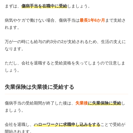
まずは、
傷病手当を在職中に受給
しましょう。
病気やケガで働けない場合、傷病手当は
最長1年6か月
まで支給さ
れます。
万が一の時にも給与の約3分の2が支給されるため、生活の支えに
なります。
ただし、会社を退職すると受給資格を失ってしまうので注意しま
しょう。
失業保険は失業後に受給する
傷病手当の受給期間が終了した後は、
失業後
に失業保険
に受給
し
ましょう。
会社を退職し、
ハローワークに求職申し込みをする
ことで受給が
開始されます。