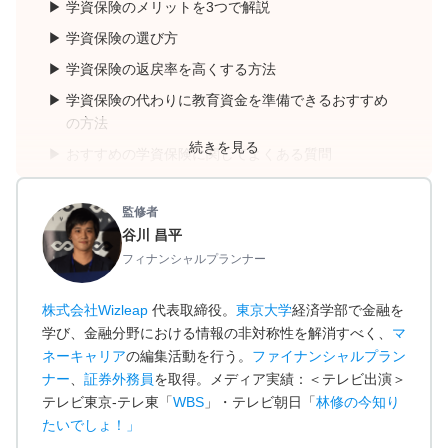
学資保険のメリットを3つで解説
学資保険の選び方
学資保険の返戻率を高くする方法
学資保険の代わりに教育資金を準備できるおすすめ
の方法
続きを見る
おすすめの学資保険に関してよくある質問
まとめ：最適な学資保険の相談はマネーキャリアが
おすすめ！
監修者
谷川 昌平
フィナンシャルプランナー
株式会社Wizleap
代表取締役。
東京大学
経済学部で金融を
学び、金融分野における情報の非対称性を解消すべく、
マ
ネーキャリア
の編集活動を行う。
ファイナンシャルプラン
ナー
、
証券外務員
を取得。メディア実績：＜テレビ出演＞
テレビ東京-テレ東「
WBS
」・テレビ朝日「
林修の今知り
たいでしょ！
」