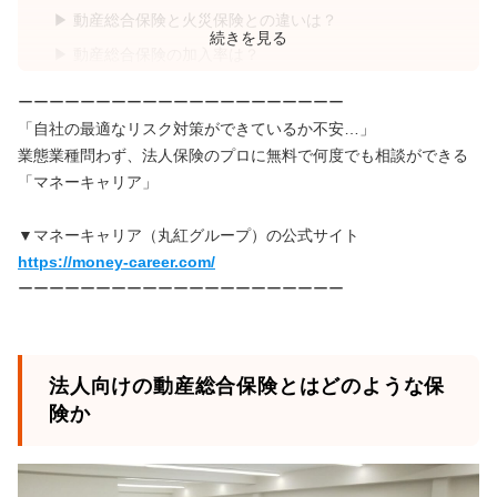
動産総合保険と火災保険との違いは？
続きを見る
動産総合保険の加入率は？
自社に最適な保険を過不足なく簡単に選べる方法と
ーーーーーーーーーーーーーーーーーーーーー
は
「自社の最適なリスク対策ができているか不安…」
法人向けの動産総合保険の概要や特約まとめ
業態業種問わず、法人保険のプロに無料で何度でも相談ができる
「マネーキャリア」
▼マネーキャリア（丸紅グループ）の公式サイト
https://money-career.com/
ーーーーーーーーーーーーーーーーーーーーー
法人向けの動産総合保険とはどのような保
険か