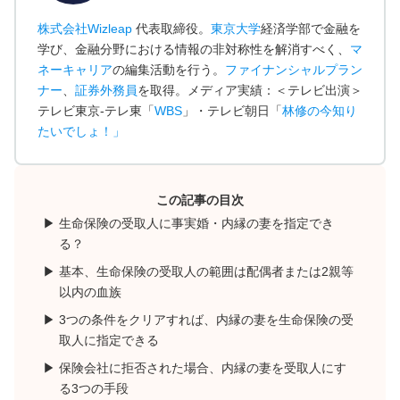
株式会社Wizleap
代表取締役。
東京大学
経済学部で金融を
学び、金融分野における情報の非対称性を解消すべく、
マ
ネーキャリア
の編集活動を行う。
ファイナンシャルプラン
ナー
、
証券外務員
を取得。メディア実績：＜テレビ出演＞
テレビ東京-テレ東「
WBS
」・テレビ朝日「
林修の今知り
たいでしょ！
」
この記事の目次
生命保険の受取人に事実婚・内縁の妻を指定でき
る？
基本、生命保険の受取人の範囲は配偶者または2親等
以内の血族
3つの条件をクリアすれば、内縁の妻を生命保険の受
取人に指定できる
保険会社に拒否された場合、内縁の妻を受取人にす
る3つの手段