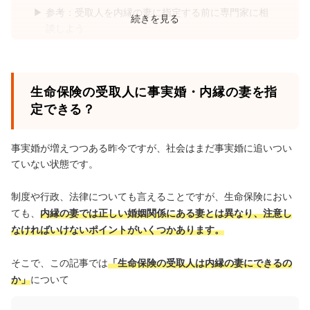
参考：受取人を内縁の妻に指定する前に専門家に相
続きを見る
談しよう
受取人が内縁の妻の場合は、相続税が控除されない
ことに注意
まとめ：内縁の妻は生命保険の受取人にできるが、
生命保険の受取人に事実婚・内縁の妻を指
注意が必要
定できる？
事実婚が増えつつある昨今ですが、社会はまだ事実婚に追いつい
ていない状態です。
制度や行政、法律についても言えることですが、生命保険におい
ても、
内縁の妻では正しい婚姻関係にある妻とは異なり、注意し
なければいけないポイントがいくつかあります。
そこで、この記事では
「生命保険の受取人は内縁の妻にできるの
か」
について