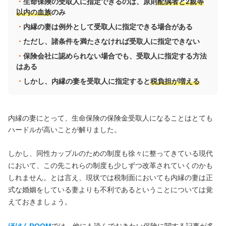
生命保険の受取人に指定できるのは、原則
配偶者と2親等
以内の血族
のみ
内縁の妻は例外として受取人に指定できる場合がある
ただし、諸条件を満たさなければ受取人に指定できない
保険会社に認められない場合でも、受取人に指定する方法
はある
しかし、内縁の妻を受取人に指定すると
税負担が増える
内縁の妻にとって、生命保険の保険金受取人になることはとても
ハードルが高いことが解りました。
しかし、同性カップルのための制度も徐々に整ってきている現代
において、この先これらの制度も少しずつ改革されていくのかも
しれません。とは言え、現状では税制面においても内縁の妻は正
式な婚姻をしている妻よりも不利であるということについては覚
えておきましょう。
ほけんROOM
では、他にも読んでおきたい保険に関する記事が多