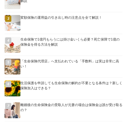
解説
変額保険の運用益の引き出し時の注意点を全て解説！
3
生命保険で1億円もらうには掛け金いくら必要？死亡保障で1億の
4
保険金を得る方法を解説
「生命保険代理店」へ支払われている「手数料」は実は非常に高
5
い！
生活保護を申請しても生命保険の解約が不要となる条件は？新しく
6
保険加入はできる？
離婚後の生命保険金の受取人が元妻の場合は保険金は誰が受け取る
7
の？