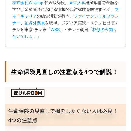
株式会社Wizleap
代表取締役。
東京大学
経済学部で金融を
学び、金融分野における情報の非対称性を解消すべく、
マ
ネーキャリア
の編集活動を行う。
ファイナンシャルプラン
ナー
、
証券外務員
を取得。メディア実績：＜テレビ出演＞
テレビ東京-テレ東「
WBS
」・テレビ朝日「
林修の今知り
たいでしょ！
」
生命保険見直しの注意点を4つで解説！