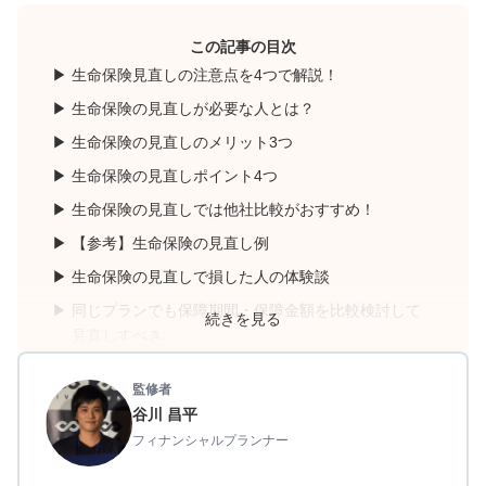
この記事の目次
生命保険見直しの注意点を4つで解説！
生命保険の見直しが必要な人とは？
生命保険の見直しのメリット3つ
生命保険の見直しポイント4つ
生命保険の見直しでは他社比較がおすすめ！
【参考】生命保険の見直し例
生命保険の見直しで損した人の体験談
同じプランでも保障期間・保障金額を比較検討して
続きを見る
見直しすべき
まとめ：生命保険の見直しは注意点を知らないと損
監修者
をする可能性がある
谷川 昌平
生命保険の見直しでよくある質問
フィナンシャルプランナー
【参考】生命保険の加入率と平均保険料