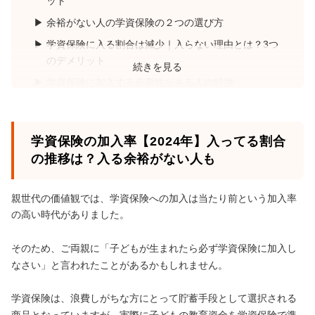
ット
余裕がない人の学資保険の２つの選び方
学資保険に入る割合は減少｜入らない理由とは？3つ
のデメリット
続きを見る
学資保険に加入する必要性がある人の特徴
学資保険が不要な3つのケース
学資保険の加入ベストタイミングはいつ？できるだ
学資保険の加入率【2024年】入ってる割合
け早めがおすすめ
の推移は？入る余裕がない人も
学資保険の加入でチェックする3つのポイント
まとめ：学資保険に入る余裕がない人もまずはプロ
親世代の価値観では、学資保険への加入は当たり前という加入率
に相談してみよう
の高い時代がありました。
そのため、ご両親に「子どもが生まれたら必ず学資保険に加入し
なさい」と言われたことがあるかもしれません。
学資保険は、浪費しがちな方にとって貯蓄手段として選択される