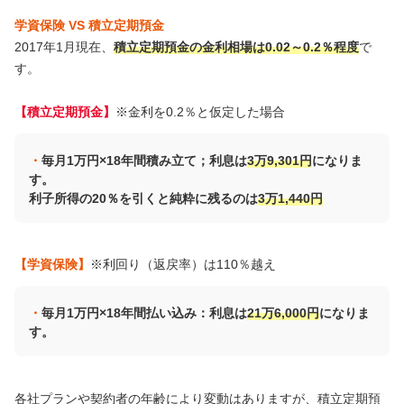
学資保険 VS 積立定期預金
2017年1月現在、
積立定期預金の金利相場は0.02～0.2％程度
で
す。
【積立定期預金】
※金利を0.2％と仮定した場合
毎月1万円×18年間積み立て；利息は
3万9,301円
になりま
す。
利子所得の20％を引くと純粋に残るのは
3万1,440円
【学資保険】
※利回り（返戻率）は110％越え
毎月1万円×18年間払い込み：利息は
21万6,000円
になりま
す。
各社プランや契約者の年齢により変動はありますが、積立定期預