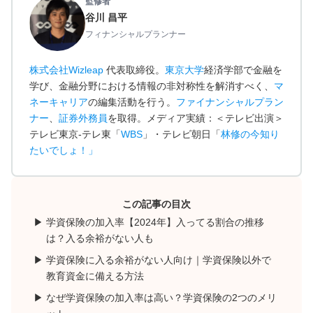
監修者
谷川 昌平
フィナンシャルプランナー
株式会社Wizleap
代表取締役。
東京大学
経済学部で金融を
学び、金融分野における情報の非対称性を解消すべく、
マ
ネーキャリア
の編集活動を行う。
ファイナンシャルプラン
ナー
、
証券外務員
を取得。メディア実績：＜テレビ出演＞
テレビ東京-テレ東「
WBS
」・テレビ朝日「
林修の今知り
たいでしょ！
」
この記事の目次
学資保険の加入率【2024年】入ってる割合の推移
は？入る余裕がない人も
学資保険に入る余裕がない人向け｜学資保険以外で
教育資金に備える方法
なぜ学資保険の加入率は高い？学資保険の2つのメリ