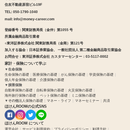
住友不動産原宿ビル19F
TEL: 050-1790-1040
mail:
info@money-career.com
登録番号：関東財務局長（金仲）第1055 号
所属金融商品取引業者
○東洋証券株式会社 関東財務局長（金商）第121号
加入する協会：日本証券業協会、 一般社団法人 第二種金融商品取引業協会
お問合せ：東洋証券株式会社 カスタマーセンター：03-5117-0002
家計・保険について学ぶ
▼
生命保険
生命保険の基礎
医療保険の基礎
がん保険の基礎
学資保険の基礎
個人年金保険の基礎
介護保険の基礎
▼
損害保険
自動車保険の基礎
自転車保険の基礎
火災保険の基礎
海外旅行保険の基礎
ペット保険の基礎
ミニ保険の基礎
▼
その他
法人保険の基礎
マネー・ライフ
マネーセミナー
共済
ほけんROOMの公式SNS
ほけんROOM について
運営会社
サービス利用規約
プライバシーポリシー
勧誘方針