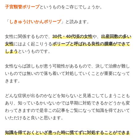
子宮頸管ポリープ
というものをご存じでしょうか。
「
しきゅうけいかんポリープ
」と読みます。
女性に関係するもので、
30代・40代頃の女性
や、
出産回数の多い
女性
にはよく起こりうる
ポリープと呼ばれる良性の腫瘍ができて
しまう
というものです。
女性ならば誰しもが患う可能性があるもので、決して治療が難し
いものでは無いので落ち着いて対処していくことが重要になって
きます。
どんな症状が出るのかなどを知らないと見過ごしてしまうことも
あり、知っているかいないかでは早期に対処できるかどうかも変
わってきますので是非この記事をご覧になって知識を得ておいて
いただけると良いと思います。
知識を得ておくといざ患った時に慌てずに対処することができま