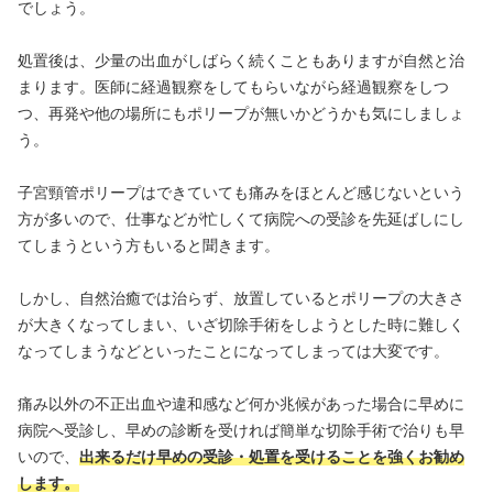
でしょう。
処置後は、少量の出血がしばらく続くこともありますが自然と治
まります。医師に経過観察をしてもらいながら経過観察をしつ
つ、再発や他の場所にもポリープが無いかどうかも気にしましょ
う。
子宮頸管ポリープはできていても痛みをほとんど感じないという
方が多いので、仕事などが忙しくて病院への受診を先延ばしにし
てしまうという方もいると聞きます。
しかし、自然治癒では治らず、放置しているとポリープの大きさ
が大きくなってしまい、いざ切除手術をしようとした時に難しく
なってしまうなどといったことになってしまっては大変です。
痛み以外の不正出血や違和感など何か兆候があった場合に早めに
病院へ受診し、早めの診断を受ければ簡単な切除手術で治りも早
いので、
出来るだけ早めの受診・処置を受けることを強くお勧め
します。