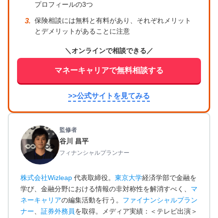
プロフィールの3つ
保険相談には無料と有料があり、それぞれメリット
とデメリットがあることに注意
＼オンラインで相談できる／
マネーキャリアで無料相談する
>>公式サイトを見てみる
監修者
谷川 昌平
フィナンシャルプランナー
株式会社Wizleap
代表取締役。
東京大学
経済学部で金融を
学び、金融分野における情報の非対称性を解消すべく、
マ
ネーキャリア
の編集活動を行う。
ファイナンシャルプラン
ナー
、
証券外務員
を取得。メディア実績：＜テレビ出演＞