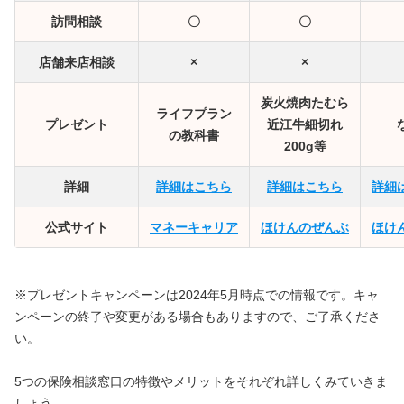
訪問相談
〇
〇
店舗来店相談
×
×
炭火焼肉たむら
ライフプラン
プレゼント
近江牛細切れ
の教科書
200g等
詳細
詳細はこちら
詳細はこちら
詳細
公式サイト
マネーキャリア
ほけんのぜんぶ
ほけ
※プレゼントキャンペーンは2024年5月時点での情報です。キャ
ンペーンの終了や変更がある場合もありますので、ご了承くださ
い。
5つの保険相談窓口の特徴やメリットをそれぞれ詳しくみていきま
しょう。