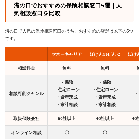
マネーキャリア！
溝の口でおすすめの保険相談窓口5選｜人
気相談窓口を比較
溝の口で人気の保険相談窓口のうち、おすすめの店舗は以下の5つ
です。
マネーキャリア
ほけんのぜんぶ
ほけ
相談料金
無料
無料
・保険
・保険
・住宅ローン
・住宅ローン
相談可能ジャンル
・
・資産形成
・資産形成
・家計相談
・家計相談
取扱保険会社
50社以上
40社以上
4
オンライン相談
〇
〇