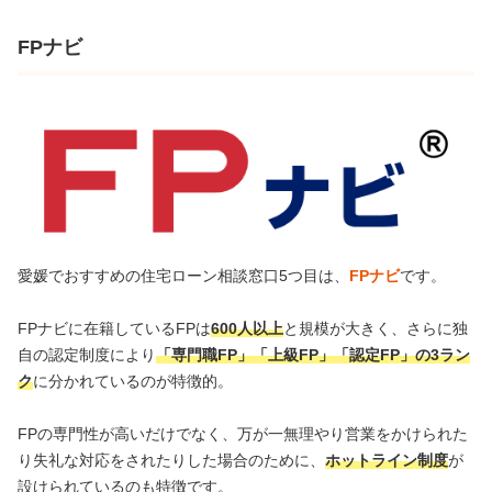
FPナビ
愛媛でおすすめの住宅ローン相談窓口5つ目は、
FPナビ
です。
FPナビに在籍しているFPは
600人以上
と規模が大きく、さらに独
自の認定制度により
「専門職FP」「上級FP」「認定FP」の3ラン
ク
に分かれているのが特徴的。
FPの専門性が高いだけでなく、万が一無理やり営業をかけられた
り失礼な対応をされたりした場合のために、
ホットライン制度
が
設けられているのも特徴です。