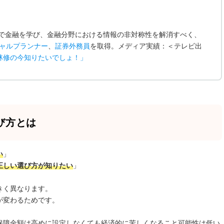
で金融を学び、金融分野における情報の非対称性を解消すべく、
ャルプランナー
、
証券外務員
を取得。メディア実績：＜テレビ出
林修の今知りたいでしょ！
」
び方とは
い
」
正しい選び方が知りたい
」
きく異なります。
が変わるためです。
保障金額は高めに設定しなくても経済的に苦しくなること可能性は低い