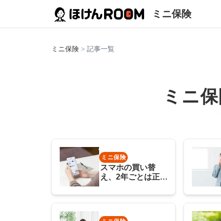
ミニ保険
ミニ保険
>
記事一覧
ミニ保
ミニ保険
スマホの買い替
え、2年ごとは正解
か？デメリットや
買い替えない人を
解説