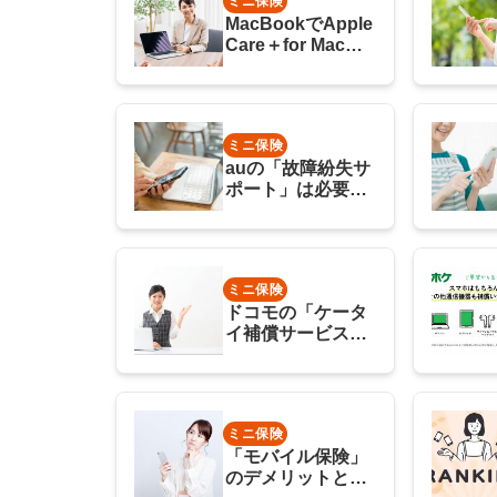
ミニ保険
MacBookでApple
Care＋for Macに
入るべきか？修理
にかかる費用は？
ミニ保険
auの「故障紛失サ
ポート」は必要な
い！料金などから
見たその理由とは
ミニ保険
ドコモの「ケータ
イ補償サービス」
に加入する必要が
ない理由を解説！
ミニ保険
「モバイル保険」
のデメリットとメ