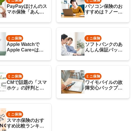
ミニ保険
ミニ保険
PayPayほけんのス
パソコン保険のお
マホ保険「あんし
すすめは？ノート
ん修理」は入るべ
pcにモバイル保険
きか？評判は？
が選ばれる理由
ミニ保険
ミニ保険
Apple Watchで
ソフトバンクのあ
Apple Care+は入
んしん保証パック
るべきか？必要な
プラスは必要か？
い理由を徹底解
スマホ保険と比較
説！
ミニ保険
ミニ保険
CMで話題の「スマ
ワイモバイルの故
ホケ」の評判と
障安心パックプラ
は？デメリットま
スはいらない？
で徹底解説！
Apple Care+と比
較
ミニ保険
スマホ保険のおす
すめ比較ランキン