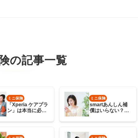
険
の記事一覧
ミニ保険
ミニ保険
「Xperia ケアプラ
smartあんしん補
ン」は本当に必要
償はいらない？ケ
か？バッテリー交
ータイ補償サービ
換補償はある？
スとの違いとは？