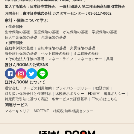
加入する協会：日本証券業協会、 一般社団法人 第二種金融商品取引業協会
お問合せ：東洋証券株式会社 カスタマーセンター：03-5117-0002
家計・保険について学ぶ
▼
生命保険
生命保険の基礎
医療保険の基礎
がん保険の基礎
学資保険の基礎
個人年金保険の基礎
介護保険の基礎
▼
損害保険
自動車保険の基礎
自転車保険の基礎
火災保険の基礎
海外旅行保険の基礎
ペット保険の基礎
ミニ保険の基礎
▼
その他
法人保険の基礎
マネー・ライフ
マネーセミナー
共済
ほけんROOMの公式SNS
ほけんROOM について
運営会社
サービス利用規約
プライバシーポリシー
勧誘方針
取り扱い保険会社と権限明示
比較表示ポリシー
FD宣言
編集ポリシー
特定商取引法に基づく表記
各サービスの評価基準
FPの方はこちら
関連サービス
マネーキャリア
MOFFME
相続税 無料相談センター