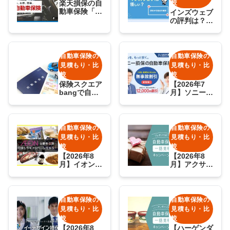
楽天損保の自
較
動車保険「楽
インズウェブ
天自動車保
の評判は？自
険」の評判
動車保険の一
は？デメリッ
括見積もりの
トも解説
口コミを紹
介！
自動車保険の
自動車保険の
見積もり・比
見積もり・比
較
較
保険スクエア
【2026年7
bangで自動
月】ソニー損
車保険の見積
保の自動車保
もり！評判や
険の加入/継
キャンペーン
続キャンペー
を紹介
ンを全て紹
自動車保険の
自動車保険の
介！
見積もり・比
見積もり・比
較
較
【2026年8
【2026年8
月】イオンの
月】アクサダ
自動車保険見
イレクト自動
積もりプレゼ
車保険の加
ントキャンペ
入/継続のキ
ーンに参加し
ャンペーンを
自動車保険の
自動車保険の
よう！
全て紹介
見積もり・比
見積もり・比
較
較
【2026年8
【ハーゲンダ