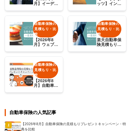
月】イーデザ
ッツ】インズ
イン損保の自
ウェブの自動
動車保険の加
車保険見積も
入/継続キャ
りキャンペー
ンペーンを紹
ンに参加しよ
自動車保険の
自動車保険の
介！
う！
見積もり・比
見積もり・比
較
較
【2026年8
楽天自動車保
月】ウェブク
険見積もりの
ルーの保険ス
キャンペーン
クエアbang!
がなくなっ
の自動車保険
た？【1,111
キャンペーン
ポイント】
自動車保険の
を解説
見積もり・比
較
【2026年8
月】自動車保
険の見積もり
プレゼントキ
ャンペーン・
特典を比較
自動車保険の人気記事
【2026年8月】自動車保険の見積もりプレゼントキャンペーン・特
1
典を比較