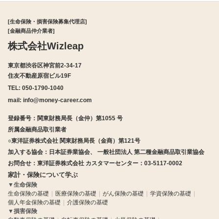
[生命保険・損害保険募集代理店]
[金融商品仲介業者]
株式会社Wizleap
東京都渋谷区神宮前2-34-17
住友不動産原宿ビル19F
TEL: 050-1790-1040
mail:
info@money-career.com
登録番号：関東財務局長（金仲）第1055 号
所属金融商品取引業者
○東洋証券株式会社 関東財務局長（金商）第121号
加入する協会：日本証券業協会、 一般社団法人 第二種金融商品取引業協会
お問合せ：東洋証券株式会社 カスタマーセンター：03-5117-0002
家計・保険について学ぶ
▼
生命保険
生命保険の基礎
医療保険の基礎
がん保険の基礎
学資保険の基礎
個人年金保険の基礎
介護保険の基礎
▼
損害保険